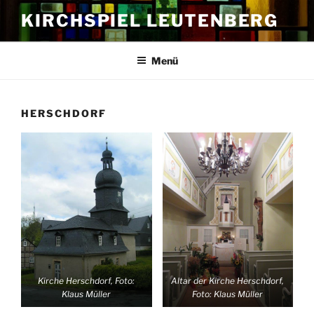
Zum
KIRCHSPIEL LEUTENBERG
Inhalt
springen
Menü
HERSCHDORF
Kirche Herschdorf, Foto:
Altar der Kirche Herschdorf,
Klaus Müller
Foto: Klaus Müller