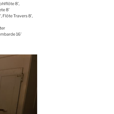
hlflöte 8′,
ete 8′
, Flöte Travers 8′,
ter
Bombarde 16′