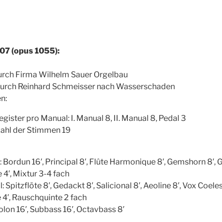
07 (opus 1055):
rch Firma Wilhelm Sauer Orgelbau
durch Reinhard Schmeisser nach Wasserschaden
n:
gister pro Manual: I. Manual 8, II. Manual 8, Pedal 3
ahl der Stimmen 19
: Bordun 16′, Principal 8′, Flûte Harmonique 8′, Gemshorn 8′, 
 4′, Mixtur 3-4 fach
l: Spitzflöte 8′, Gedackt 8′, Salicional 8′, Aeoline 8′, Vox Coeles
 4′, Rauschquinte 2 fach
olon 16′, Subbass 16′, Octavbass 8′