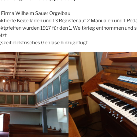
 Firma Wilhelm Sauer Orgelbau
ktierte Kegelladen und 13 Register auf 2 Manualen und 1 Ped
ktpfeifen wurden 1917 für den 1. Weltkrieg entnommen und s
tzt
gszeit elektrisches Gebläse hinzugefügt