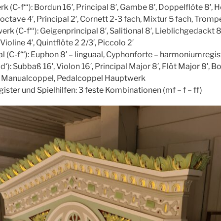
 (C-f“‘): Bordun 16′, Principal 8′, Gambe 8′, Doppelflöte 8′, Ho
octave 4′, Principal 2′, Cornett 2-3 fach, Mixtur 5 fach, Tromp
rk (C-f“‘): Geigenprincipal 8′, Salitional 8′, Lieblichgedackt 8′
 Violine 4′, Quintflöte 2 2/3′, Piccolo 2′
al (C-f“‘): Euphon 8′ – linguaal, Cyphonforte – harmoniumregis
d‘): Subbaß 16′, Violon 16′, Principal Major 8′, Flöt Major 8′, 
 Manualcoppel, Pedalcoppel Hauptwerk
ster und Spielhilfen: 3 feste Kombinationen (mf – f – ff)