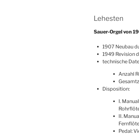
Lehesten
Sauer-Orgel von 19
1907 Neubau du
1949 Revision 
technische Date
Anzahl Re
Gesamtz
Disposition:
I. Manual
Rohrflöte
II. Manua
Fernflöte
Pedal: Vi