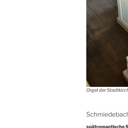
Orgel der Stadtkir
Schmiedebac
spätromantische S