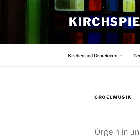
Zum
Inhalt
KIRCHSPI
springen
Kirchen und Gemeinden
Ge
ORGELMUSIK
Orgeln in u