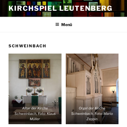
Zum
KIRCHSPIEL LEUTENBERG
Inhalt
springen
Menü
SCHWEINBACH
Altar der Kirche
Orgel der Kirche
Schweinbach, Foto: Klaus
Schweinbach, Foto: Mario
Müller
Zeppin