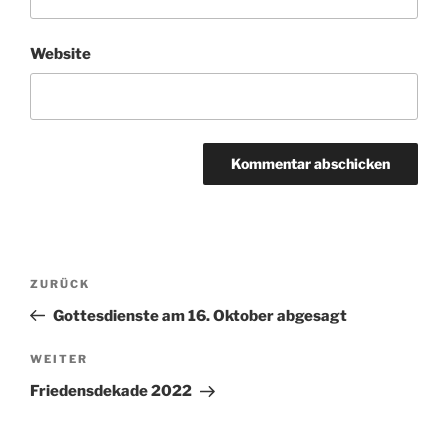
Website
Beitragsnavigation
Vorheriger
ZURÜCK
Beitrag
Gottesdienste am 16. Oktober abgesagt
Nächster
WEITER
Beitrag
Friedensdekade 2022