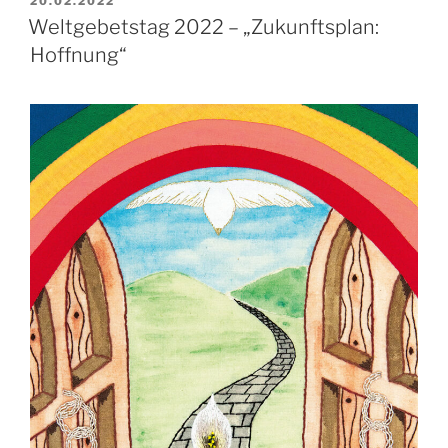
VERÖFFENTLICHT
20.02.2022
AM
Weltgebetstag 2022 – „Zukunftsplan:
Hoffnung“