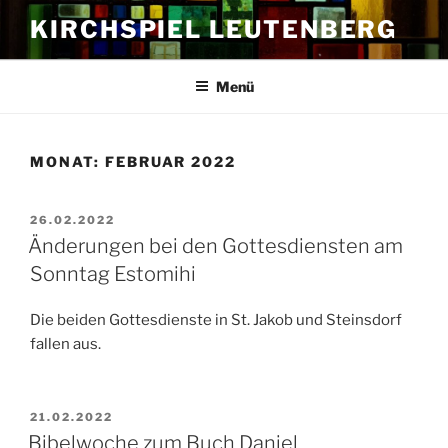
Zum
KIRCHSPIEL LEUTENBERG
Inhalt
springen
Menü
MONAT:
FEBRUAR 2022
VERÖFFENTLICHT
26.02.2022
AM
Änderungen bei den Gottesdiensten am
Sonntag Estomihi
Die beiden Gottesdienste in St. Jakob und Steinsdorf
fallen aus.
VERÖFFENTLICHT
21.02.2022
AM
Bibelwoche zum Buch Daniel