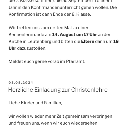
die 7. Klasse kommen), die ab September in diesem
Jahr in den Konfirmandenunterricht gehen wollen. Die
Konfirmation ist dann Ende der 8. Klasse.
Wir treffen uns zum ersten Mal zu einer
Kennenlernrunde am
14. August um 17 Uhr
an der
Kirche in Leutenberg und bitten die
Eltern
dann um
18
Uhr
dazuzustoßen.
Meldet euch gerne vorab im Pfarramt.
VERÖFFENTLICHT
03.08.2024
AM
Herzliche Einladung zur Christenlehre
Liebe Kinder und Familien,
wir wollen wieder mehr Zeit gemeinsam verbringen
und freuen uns, wenn wir euch wiedersehen!