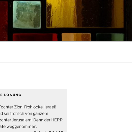
GE LOSUNG
ochter Zion! Frohlocke, Israel!
nd sei fröhlich von ganzem
ochter Jerusalem! Denn der HERR
trafe weggenommen.