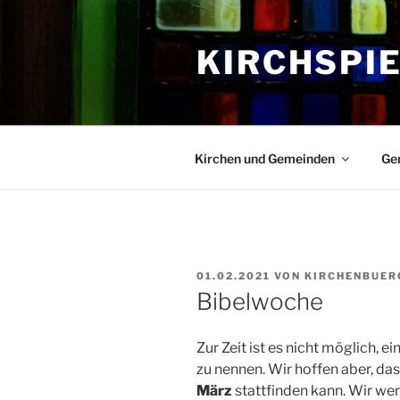
Zum
Inhalt
KIRCHSPI
springen
Kirchen und Gemeinden
Ge
VERÖFFENTLICHT
01.02.2021
VON
KIRCHENBUER
AM
Bibelwoche
Zur Zeit ist es nicht möglich, 
zu nennen. Wir hoffen aber, da
März
stattfinden kann. Wir we