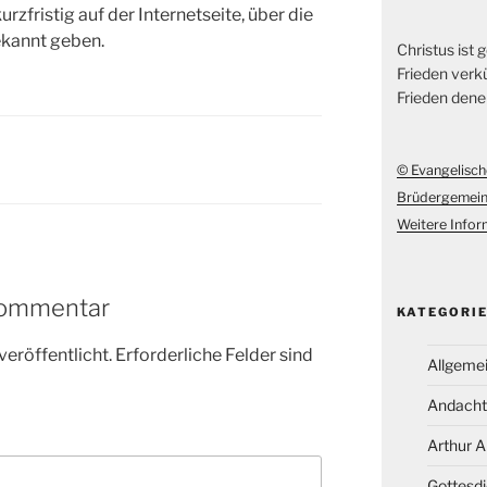
rzfristig auf der Internetseite, über die
kannt geben.
Christus ist
Frieden verkü
Frieden dene
© Evangelisch
Brüdergemei
Weitere Inform
Kommentar
KATEGORI
veröffentlicht.
Erforderliche Felder sind
Allgeme
Andacht
Arthur 
Gottesdi