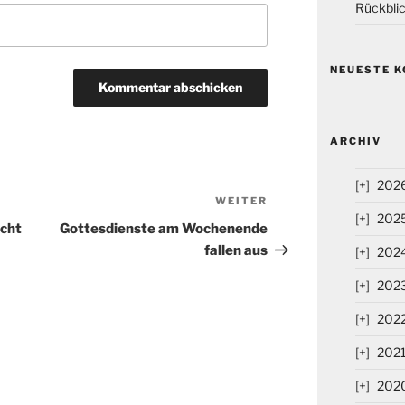
Rückblic
NEUESTE 
ARCHIV
202
WEITER
Nächster
202
Beitrag
acht
Gottesdienste am Wochenende
fallen aus
202
202
202
202
202