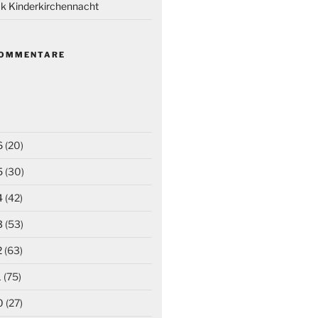
k Kinderkirchennacht
KOMMENTARE
6
(20)
5
(30)
4
(42)
3
(53)
2
(63)
1
(75)
0
(27)