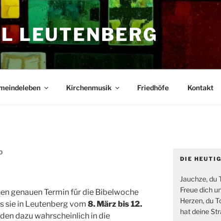
EL LEUTENBERG
meindeleben
Kirchenmusik
Friedhöfe
Kontakt
O
DIE HEUTI
Jauchze, du T
Freue dich u
einen genauen Termin für die Bibelwoche
Herzen, du T
ss sie in Leutenberg vom
8. März bis 12.
hat deine S
rden dazu wahrscheinlich in die