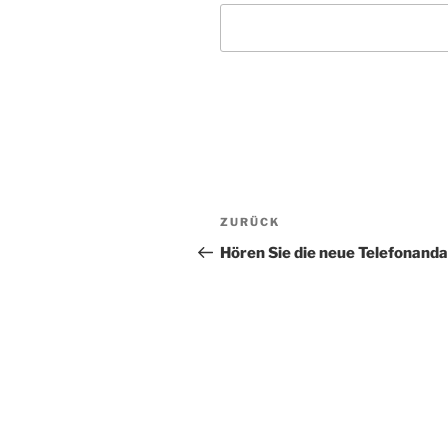
Beitragsnavigation
Vorheriger
ZURÜCK
Beitrag
Hören Sie die neue Telefonand