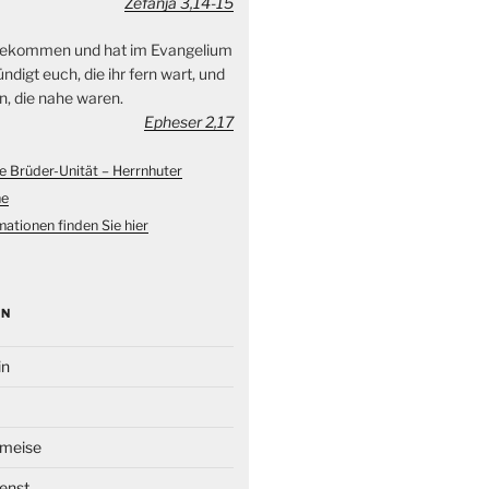
Zefanja 3,14-15
 gekommen und hat im Evangelium
ndigt euch, die ihr fern wart, und
n, die nahe waren.
Epheser 2,17
e Brüder-Unität – Herrnhuter
ne
ationen finden Sie hier
EN
in
Ameise
enst