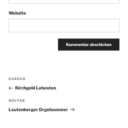
Website
Beitragsnavigation
Vorheriger
ZURÜCK
Beitrag
Kirchgeld Lehesten
Nächster
WEITER
Beitrag
Leutenberger Orgelsommer