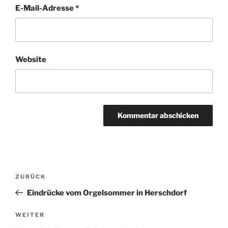
E-Mail-Adresse
*
Website
Beitragsnavigation
Vorheriger
ZURÜCK
Beitrag
Eindrücke vom Orgelsommer in Herschdorf
Nächster
WEITER