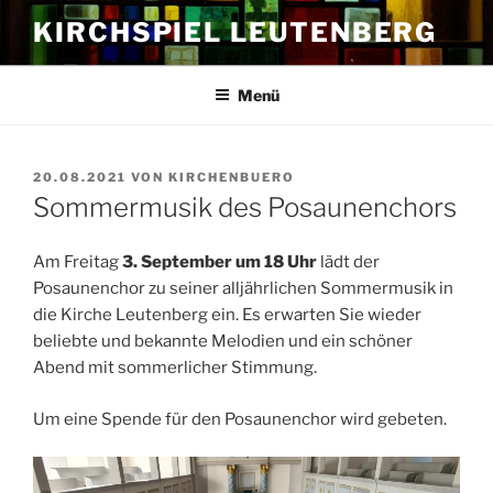
Zum
KIRCHSPIEL LEUTENBERG
Inhalt
springen
Menü
VERÖFFENTLICHT
20.08.2021
VON
KIRCHENBUERO
AM
Sommermusik des Posaunenchors
Am Freitag
3. September um 18 Uhr
lädt der
Posaunenchor zu seiner alljährlichen Sommermusik in
die Kirche Leutenberg ein. Es erwarten Sie wieder
beliebte und bekannte Melodien und ein schöner
Abend mit sommerlicher Stimmung.
Um eine Spende für den Posaunenchor wird gebeten.