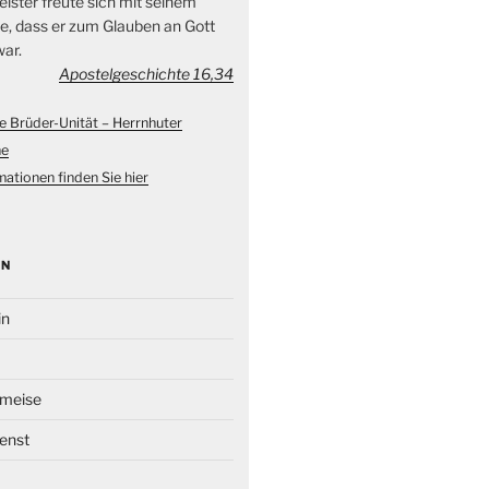
ister freute sich mit seinem
, dass er zum Glauben an Gott
ar.
Apostelgeschichte 16,34
e Brüder-Unität – Herrnhuter
ne
ationen finden Sie hier
EN
in
Ameise
enst