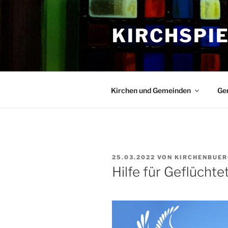
Zum
Inhalt
KIRCHSPI
springen
Kirchen und Gemeinden
Ge
VERÖFFENTLICHT
25.03.2022
VON
KIRCHENBUE
AM
Hilfe für Geflüchte