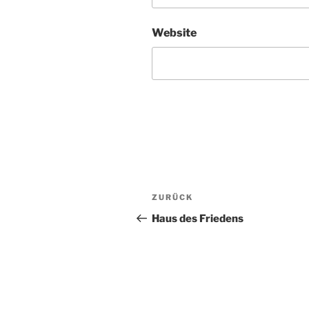
Website
Beitragsnavigation
Vorheriger
ZURÜCK
Beitrag
Haus des Friedens