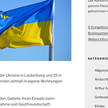
Der Kerkerme
ganzen Hause
gekommen w
© Evangelisch
Brüdergemei
Weitere Inform
KATEGORI
Allgeme
der Ukraine in Leutenberg und 19 in
Andacht
erden zeitnah in eigene Wohnungen
Arthur 
Gottesdi
den, Gebete, Ihren Einsatz beim
fnahme und Gastfreundschaft.
Kinder