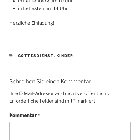
in Leutenberg um 10 Uhr
in Lehesten um 14 Uhr
Herzliche Einladung!
KATEGORIEN
GOTTESDIENST
,
KINDER
Schreiben Sie einen Kommentar
Ihre E-Mail-Adresse wird nicht veröffentlicht.
Erforderliche Felder sind mit
*
markiert
Kommentar
*