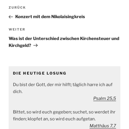
Beitragsnavigation
Vorheriger
ZURÜCK
Beitrag
Konzert mit dem Nikolaisingkreis
Nächster
WEITER
Beitrag
Was ist der Unterschied zwischen Kirchensteuer und
Kirchgeld?
DIE HEUTIGE LOSUNG
Du bist der Gott, der mir hilft; täglich harre ich auf
dich.
Psalm 25,5
Bittet, so wird euch gegeben; suchet, so werdet ihr
finden; klopfet an, so wird euch aufgetan.
Matthäus 7,7