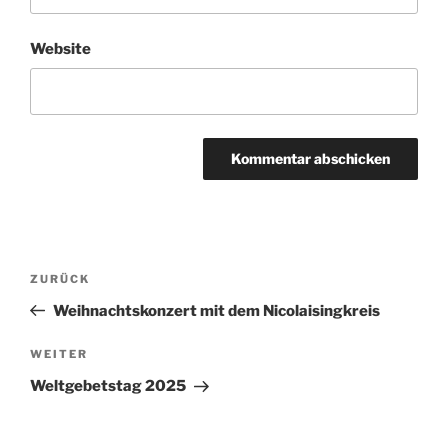
Website
Beitragsnavigation
Vorheriger
ZURÜCK
Beitrag
Weihnachtskonzert mit dem Nicolaisingkreis
Nächster
WEITER
Beitrag
Weltgebetstag 2025