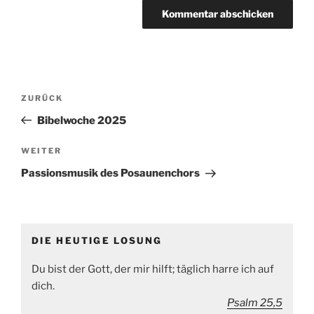
Beitragsnavigation
Vorheriger
ZURÜCK
Beitrag
Bibelwoche 2025
Nächster
WEITER
Beitrag
Passionsmusik des Posaunenchors
DIE HEUTIGE LOSUNG
Du bist der Gott, der mir hilft; täglich harre ich auf
dich.
Psalm 25,5