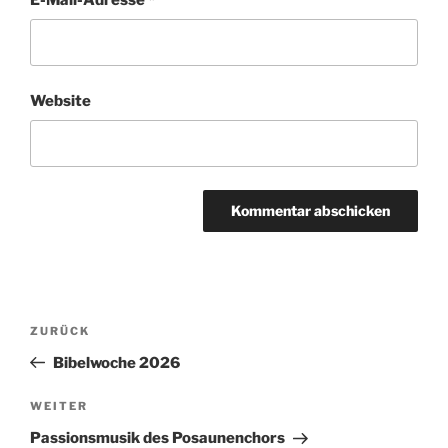
Website
Beitragsnavigation
Vorheriger
ZURÜCK
Beitrag
Bibelwoche 2026
Nächster
WEITER
Beitrag
Passionsmusik des Posaunenchors