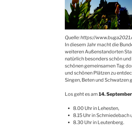
Quelle: https://www.buga2021.
In diesem Jahr macht die Bunde
weiteren Außenstandorten Stati
natürlich besonders schön und 
schönen gemeinsamen Tag dort 
und schönen Plätzen zu entdec
Singen, Beten und Schwatzen 
Los geht es am
14. September
8.00 Uhr in Lehesten,
8.15 Uhr in Schmiedebach 
8.30 Uhr in Leutenberg.