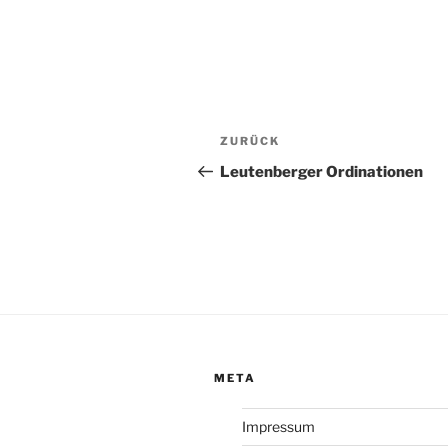
Beitragsnavigation
Vorheriger
ZURÜCK
Beitrag
Leutenberger Ordinationen
META
Impressum