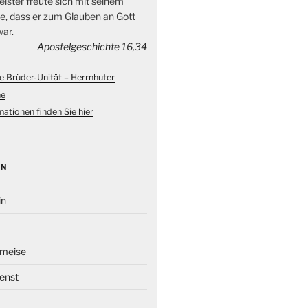
ister freute sich mit seinem
, dass er zum Glauben an Gott
ar.
Apostelgeschichte 16,34
e Brüder-Unität – Herrnhuter
ne
ationen finden Sie hier
EN
in
Ameise
enst