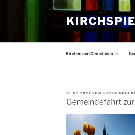
Zum
Inhalt
KIRCHSPI
springen
Kirchen und Gemeinden
Ge
VERÖFFENTLICHT
21.07.2021
VON
KIRCHENBUER
AM
Gemeindefahrt zu