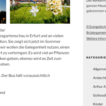
Der Kerkerme
ganzen Hause
gekommen w
© Evangelisch
de/
Brüdergemei
sgartenschau in Erfurt und an vielen
Weitere Inform
on. Sie zeigt sich jetzt im Sommer
wir wollen die Gelegenheit nutzen, einen
zu verbringen. Es wird viel an Pflanzen
KATEGORI
ken geben, ebenso wird es Zeit zum
geben.
Allgeme
. Der Bus hält voraussichtlich
Andacht
Arthur 
und
Gottesdi
Kinder