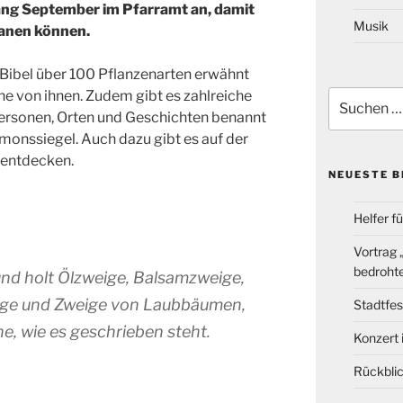
fang September im Pfarramt an, damit
Musik
lanen können.
 Bibel über 100 Pflanzenarten erwähnt
ine von ihnen. Zudem gibt es zahlreiche
Suchen
nach:
Personen, Orten und Geschichten benannt
omonssiegel. Auch dazu gibt es auf der
 entdecken.
NEUESTE B
Helfer f
Vortrag
bedrohte
und holt Ölzweige, Balsamzweige,
ge und Zweige von Laubbäumen,
Stadtfes
, wie es geschrieben steht.
Konzert 
Rückblic